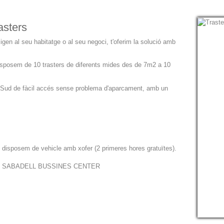
asters
igen al seu habitatge o al seu negoci, t'oferim la solució amb
 disposem de 10 trasters de diferents mides des de 7m2 a 10
ll Sud de fàcil accés sense problema d'aparcament, amb un
, disposem de vehicle amb xofer (2 primeres hores gratuïtes).
edifici SABADELL BUSSINES CENTER