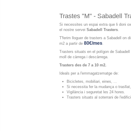
Trastes "M" - Sabadell Tr
Si necessites un espai extra que li doni ox
el nostre servei
Sabadell Trasters
.
T'ferim lloguer de trasters a Sabadell on
80€/mes
m2 a partir de
.
Trasters situats en el polígon de Sabade
moll de càrrega i descàrrega.
Trasters des de 7 a 10 m2.
Ideals per a l'emmagatzematge de:
Bicicletes, mobiliari, eines, ...
Si necessita fer la mudança o trasllat
Vigilància i seguretat les 24 hores.
Trasters situats al soterrani de l'