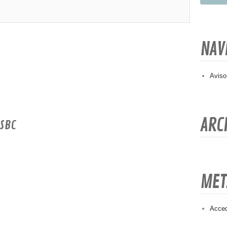
NAV
Aviso
ARC
 SBC
MET
Acce