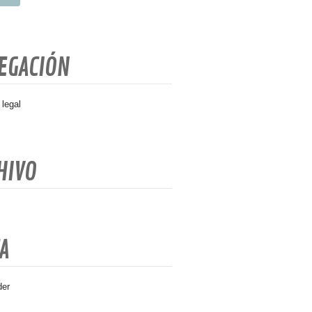
EGACIÓN
 legal
HIVO
A
der